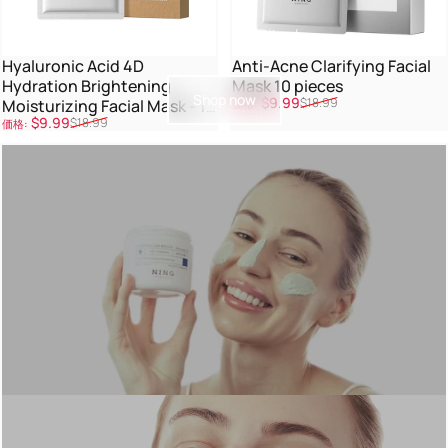
Your 24/7 Glow Ritual
Hyaluronic Acid 4D
Anti-Acne Clarifying Facial
Hydration Brightening
Mask 10 pieces
Shop now
販売価格
通常価格
$9.99
$18.99
Moisturizing Facial Mask - 10
価格:
販売価格
通常価格
$9.99
$18.99
Piece
価格: