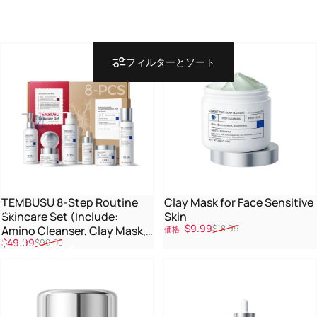
フィルターとソート
TEMBUSU 8-Step Routine
Clay Mask for Face Sensitive
コレクション
Mask
Skincare Set (Include:
Skin
販売価格
通常価格
$9.99
$18.99
Amino Cleanser, Clay Mask,
価格:
Mask
販売価格
通常価格
$49.99
$99.00
Toner, Salicylic Acid Serum,
Cream & Eye Treatment)