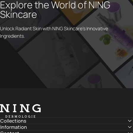
Explore the World of NING
Skincare
Unlock Radiant Skin with NING Skincare's Innovative
Ingredients.
NING DERMOLOGIE Global
Collections
Information