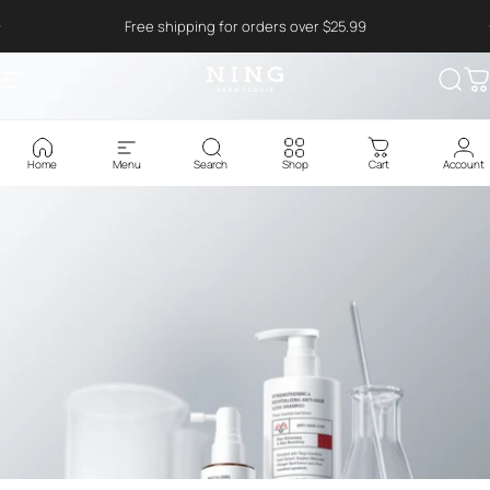
コンテンツへスキップ
Read
Visit Ning Amazon Official Store
the
Privacy
Free shipping for orders over $25.99
Policy
サイトナビゲーション
NING DERMOLOGIE Global
検索
Home
Menu
Search
Shop
Cart
Account